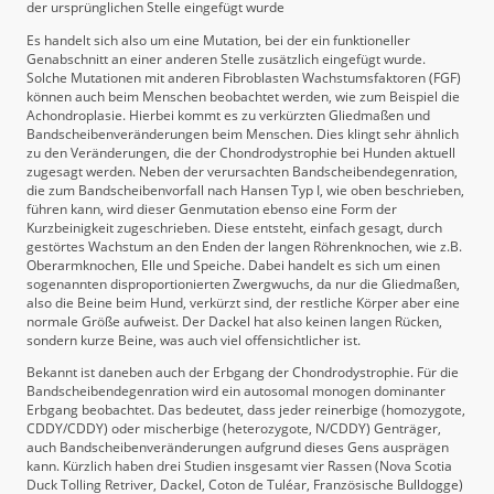
der ursprünglichen Stelle eingefügt wurde
Es handelt sich also um eine Mutation, bei der ein funktioneller
Genabschnitt an einer anderen Stelle zusätzlich eingefügt wurde.
Solche Mutationen mit anderen Fibroblasten Wachstumsfaktoren (FGF)
können auch beim Menschen beobachtet werden, wie zum Beispiel die
Achondroplasie. Hierbei kommt es zu verkürzten Gliedmaßen und
Bandscheibenveränderungen beim Menschen. Dies klingt sehr ähnlich
zu den Veränderungen, die der Chondrodystrophie bei Hunden aktuell
zugesagt werden. Neben der verursachten Bandscheibendegenration,
die zum Bandscheibenvorfall nach Hansen Typ I, wie oben beschrieben,
führen kann, wird dieser Genmutation ebenso eine Form der
Kurzbeinigkeit zugeschrieben. Diese entsteht, einfach gesagt, durch
gestörtes Wachstum an den Enden der langen Röhrenknochen, wie z.B.
Oberarmknochen, Elle und Speiche. Dabei handelt es sich um einen
sogenannten disproportionierten Zwergwuchs, da nur die Gliedmaßen,
also die Beine beim Hund, verkürzt sind, der restliche Körper aber eine
normale Größe aufweist. Der Dackel hat also keinen langen Rücken,
sondern kurze Beine, was auch viel offensichtlicher ist.
Bekannt ist daneben auch der Erbgang der Chondrodystrophie. Für die
Bandscheibendegenration wird ein autosomal monogen dominanter
Erbgang beobachtet. Das bedeutet, dass jeder reinerbige (homozygote,
CDDY/CDDY) oder mischerbige (heterozygote, N/CDDY) Genträger,
auch Bandscheibenveränderungen aufgrund dieses Gens ausprägen
kann. Kürzlich haben drei Studien insgesamt vier Rassen (Nova Scotia
Duck Tolling Retriver, Dackel, Coton de Tuléar, Französische Bulldogge)