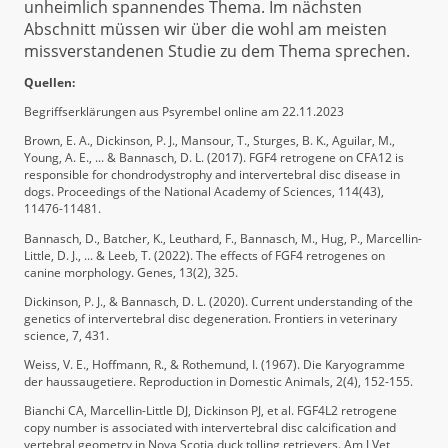
unheimlich spannendes Thema. Im nächsten
Abschnitt müssen wir über die wohl am meisten
missverstandenen Studie zu dem Thema sprechen.
Quellen:
Begriffserklärungen aus Psyrembel online am 22.11.2023
Brown, E. A., Dickinson, P. J., Mansour, T., Sturges, B. K., Aguilar, M.,
Young, A. E., ... & Bannasch, D. L. (2017). FGF4 retrogene on CFA12 is
responsible for chondrodystrophy and intervertebral disc disease in
dogs. Proceedings of the National Academy of Sciences, 114(43),
11476-11481.
Bannasch, D., Batcher, K., Leuthard, F., Bannasch, M., Hug, P., Marcellin-
Little, D. J., ... & Leeb, T. (2022). The effects of FGF4 retrogenes on
canine morphology. Genes, 13(2), 325.
Dickinson, P. J., & Bannasch, D. L. (2020). Current understanding of the
genetics of intervertebral disc degeneration. Frontiers in veterinary
science, 7, 431.
Weiss, V. E., Hoffmann, R., & Rothemund, I. (1967). Die Karyogramme
der haussaugetiere. Reproduction in Domestic Animals, 2(4), 152-155.
Bianchi CA, Marcellin-Little DJ, Dickinson PJ, et al. FGF4L2 retrogene
copy number is associated with intervertebral disc calcification and
vertebral geometry in Nova Scotia duck tolling retrievers. Am J Vet