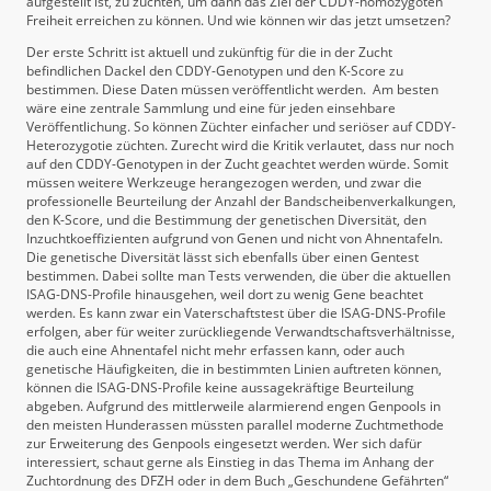
aufgestellt ist, zu züchten, um dann das Ziel der CDDY-homozygoten
Freiheit erreichen zu können. Und wie können wir das jetzt umsetzen?
Der erste Schritt ist aktuell und zukünftig für die in der Zucht
befindlichen Dackel den CDDY-Genotypen und den K-Score zu
bestimmen. Diese Daten müssen veröffentlicht werden. Am besten
wäre eine zentrale Sammlung und eine für jeden einsehbare
Veröffentlichung. So können Züchter einfacher und seriöser auf CDDY-
Heterozygotie züchten. Zurecht wird die Kritik verlautet, dass nur noch
auf den CDDY-Genotypen in der Zucht geachtet werden würde. Somit
müssen weitere Werkzeuge herangezogen werden, und zwar die
professionelle Beurteilung der Anzahl der Bandscheibenverkalkungen,
den K-Score, und die Bestimmung der genetischen Diversität, den
Inzuchtkoeffizienten aufgrund von Genen und nicht von Ahnentafeln.
Die genetische Diversität lässt sich ebenfalls über einen Gentest
bestimmen. Dabei sollte man Tests verwenden, die über die aktuellen
ISAG-DNS-Profile hinausgehen, weil dort zu wenig Gene beachtet
werden. Es kann zwar ein Vaterschaftstest über die ISAG-DNS-Profile
erfolgen, aber für weiter zurückliegende Verwandtschaftsverhältnisse,
die auch eine Ahnentafel nicht mehr erfassen kann, oder auch
genetische Häufigkeiten, die in bestimmten Linien auftreten können,
können die ISAG-DNS-Profile keine aussagekräftige Beurteilung
abgeben. Aufgrund des mittlerweile alarmierend engen Genpools in
den meisten Hunderassen müssten parallel moderne Zuchtmethode
zur Erweiterung des Genpools eingesetzt werden. Wer sich dafür
interessiert, schaut gerne als Einstieg in das Thema im Anhang der
Zuchtordnung des DFZH oder in dem Buch „Geschundene Gefährten“