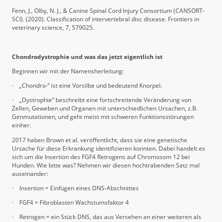
Fenn, J., Olby, N. J., & Canine Spinal Cord Injury Consortium (CANSORT-
SCI). (2020). Classification of intervertebral disc disease. Frontiers in
veterinary science, 7, 579025.
Chondrodystrophie und was das jetzt eigentlich ist
Beginnen wir mit der Namensherleitung:
·
„Chondro-“ ist eine Vorsilbe und bedeutend Knorpel.
·
„Dystrophie“ beschreibt eine fortschreitende Veränderung von
Zellen, Geweben und Organen mit unterschiedlichen Ursachen, z.B.
Genmutationen, und geht meist mit schweren Funktionsstörungen
einher.
2017 haben Brown et al. veröffentlicht, dass sie eine genetische
Ursache für diese Erkrankung identifizieren konnten. Dabei handelt es
sich um die Insertion des FGF4 Retrogens auf Chromosom 12 bei
Hunden. Wie bitte was? Nehmen wir diesen hochtrabenden Satz mal
auseinander:
·
Insertion = Einfügen eines DNS-Abschnittes
·
FGF4 = Fibroblasten Wachstumsfaktor 4
·
Retrogen = ein Stück DNS, das aus Versehen an einer weiteren als