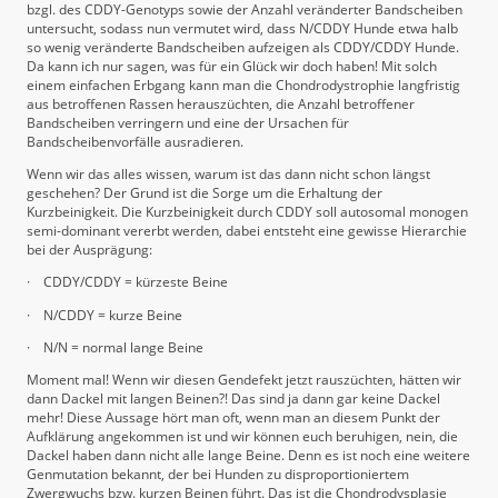
bzgl. des CDDY-Genotyps sowie der Anzahl veränderter Bandscheiben
untersucht, sodass nun vermutet wird, dass N/CDDY Hunde etwa halb
so wenig veränderte Bandscheiben aufzeigen als CDDY/CDDY Hunde.
Da kann ich nur sagen, was für ein Glück wir doch haben! Mit solch
einem einfachen Erbgang kann man die Chondrodystrophie langfristig
aus betroffenen Rassen herauszüchten, die Anzahl betroffener
Bandscheiben verringern und eine der Ursachen für
Bandscheibenvorfälle ausradieren.
Wenn wir das alles wissen, warum ist das dann nicht schon längst
geschehen? Der Grund ist die Sorge um die Erhaltung der
Kurzbeinigkeit. Die Kurzbeinigkeit durch CDDY soll autosomal monogen
semi-dominant vererbt werden, dabei entsteht eine gewisse Hierarchie
bei der Ausprägung:
·
CDDY/CDDY = kürzeste Beine
·
N/CDDY = kurze Beine
·
N/N = normal lange Beine
Moment mal! Wenn wir diesen Gendefekt jetzt rauszüchten, hätten wir
dann Dackel mit langen Beinen?! Das sind ja dann gar keine Dackel
mehr! Diese Aussage hört man oft, wenn man an diesem Punkt der
Aufklärung angekommen ist und wir können euch beruhigen, nein, die
Dackel haben dann nicht alle lange Beine. Denn es ist noch eine weitere
Genmutation bekannt, der bei Hunden zu disproportioniertem
Zwergwuchs bzw. kurzen Beinen führt. Das ist die Chondrodysplasie