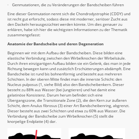
·
Genmutationen, die zu Veränderungen der Bandscheiben führen
Eine dieser Genmutation nennt sich die Chondrodystrophie (CDDY) und
ist recht gut erforscht, sodass diese mit moderner, seriöser Zucht aus
den Dackeln herausgezüchtet werden könnte. Um dies genauer zu
erklären, habe ich hier die wichtigsten Informationen zu der Thematik
zusammengefasst:
Anatomie der Bandscheibe und deren Degeneration
Beginnen wir mit dem Aufbau der Bandscheiben. Diese bilden eine
elastische Verbindung zwischen den Wirbelknochen der Wirbelsäule.
Durch ihren einzigartigen Aufbau bilden sie ein Gelenk, das man in jede
Richtung bewegen kann und zusätzlich Erschütterungen abdämpft. Eine
Bandscheibe ist rund bis bohnenförmig und besteht aus mehreren
Schichten. In der oberen Mitte findet man die innerste Schicht: den
Nucleus pulposus (1, siehe Bild) also den Bandscheibenkern. Dieser
besteht zu 88% aus Wasser (bei Jungtieren) und hat damit eine
gelatinöse Konsistenz. Darum herum befindet sich eine
Übergangszone, die Transitionale Zone (2), die den Kern zur äußeren
Schicht, dem Anulus fibrosus (3) einer Art Bandscheibenring, abgrenzt.
Dieser besteht aus zwei Schichten und etwa zu 60% aus Wasser. Die
Verbindung der Bandscheibe zum Wirbelknochen (5) stellt die
knorpelige Endplatte (4) dar.