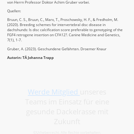
von Herrn Professor Doktor Achim Gruber vorbei.
Quellen:
Bruun, C. S., Bruun, C., Marx, T., Proschowsky, H. F., & Fredholm, M.
(2020). Breeding schemes for intervertebral disc disease in
dachshunds: Is disc calcification score preferable to genotyping of the
FGF4 retrogene insertion on CFA12?. Canine Medicine and Genetics,
7(1), 1-7.
Gruber, A. (2023). Geschundene Gefährten. Droemer Knaur
Autorin: TÄ Johanna Trapp
Werde Mitglied
unseres
Teams im Einsatz für eine
gesunde Dackelrasse mit
Zukunft
©Urheberrecht. Alle Rechte vorbehalten.