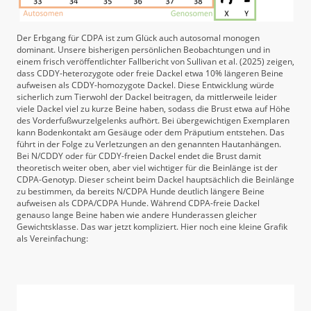
Der Erbgang für CDPA ist zum Glück auch autosomal monogen
dominant. Unsere bisherigen persönlichen Beobachtungen und in
einem frisch veröffentlichter Fallbericht von Sullivan et al. (2025) zeigen,
dass CDDY-heterozygote oder freie Dackel etwa 10% längeren Beine
aufweisen als CDDY-homozygote Dackel. Diese Entwicklung würde
sicherlich zum Tierwohl der Dackel beitragen, da mittlerweile leider
viele Dackel viel zu kurze Beine haben, sodass die Brust etwa auf Höhe
des Vorderfußwurzelgelenks aufhört. Bei übergewichtigen Exemplaren
kann Bodenkontakt am Gesäuge oder dem Präputium entstehen. Das
führt in der Folge zu Verletzungen an den genannten Hautanhängen.
Bei N/CDDY oder für CDDY-freien Dackel endet die Brust damit
theoretisch weiter oben, aber viel wichtiger für die Beinlänge ist der
CDPA-Genotyp. Dieser scheint beim Dackel hauptsächlich die Beinlänge
zu bestimmen, da bereits N/CDPA Hunde deutlich längere Beine
aufweisen als CDPA/CDPA Hunde. Während CDPA-freie Dackel
genauso lange Beine haben wie andere Hunderassen gleicher
Gewichtsklasse. Das war jetzt kompliziert. Hier noch eine kleine Grafik
als Vereinfachung: