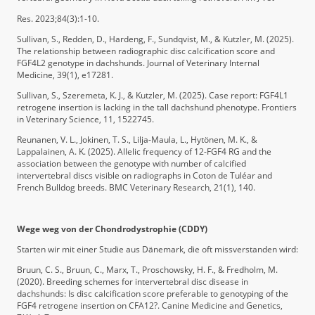
Res. 2023;84(3):1-10.
Sullivan, S., Redden, D., Hardeng, F., Sundqvist, M., & Kutzler, M. (2025).
The relationship between radiographic disc calcification score and
FGF4L2 genotype in dachshunds. Journal of Veterinary Internal
Medicine, 39(1), e17281.
Sullivan, S., Szeremeta, K. J., & Kutzler, M. (2025). Case report: FGF4L1
retrogene insertion is lacking in the tall dachshund phenotype. Frontiers
in Veterinary Science, 11, 1522745.
Reunanen, V. L., Jokinen, T. S., Lilja-Maula, L., Hytönen, M. K., &
Lappalainen, A. K. (2025). Allelic frequency of 12-FGF4 RG and the
association between the genotype with number of calcified
intervertebral discs visible on radiographs in Coton de Tuléar and
French Bulldog breeds. BMC Veterinary Research, 21(1), 140.
Wege weg von der Chondrodystrophie (CDDY)
Starten wir mit einer Studie aus Dänemark, die oft missverstanden wird:
Bruun, C. S., Bruun, C., Marx, T., Proschowsky, H. F., & Fredholm, M.
(2020). Breeding schemes for intervertebral disc disease in
dachshunds: Is disc calcification score preferable to genotyping of the
FGF4 retrogene insertion on CFA12?. Canine Medicine and Genetics,