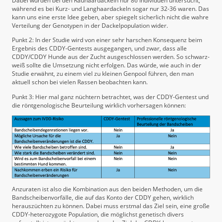
Dabei wurden bei den Rauhaardackeln nur 86 Individuen untersucht,
während es bei Kurz- und Langhaardackeln sogar nur 32-36 waren. Das
kann uns eine erste Idee geben, aber spiegelt sicherlich nicht die wahre
Verteilung der Genotypen in der Dackelpopulation wider.
Punkt 2: In der Studie wird von einer sehr harschen Konsequenz beim
Ergebnis des CDDY-Gentests ausgegangen, und zwar, dass alle
CDDY/CDDY Hunde aus der Zucht ausgeschlossen werden. So schwarz-
weiß sollte die Umsetzung nicht erfolgen. Das würde, wie auch in der
Studie erwähnt, zu einem viel zu kleinen Genpool führen, den man
aktuell schon bei vielen Rassen beobachten kann.
Punkt 3: Hier mal ganz nüchtern betrachtet, was der CDDY-Gentest und
die röntgenologische Beurteilung wirklich vorhersagen können:
Anzuraten ist also die Kombination aus den beiden Methoden, um die
Bandscheibenvorfälle, die auf das Konto der CDDY gehen, wirklich
herauszüchten zu können. Dabei muss erstmal das Ziel sein, eine große
CDDY-heterozygote Population, die möglichst genetisch divers