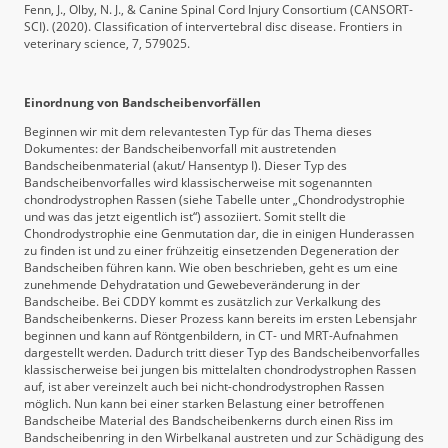
Fenn, J., Olby, N. J., & Canine Spinal Cord Injury Consortium (CANSORT-
SCI). (2020). Classification of intervertebral disc disease. Frontiers in
veterinary science, 7, 579025.
Einordnung von Bandscheibenvorfällen
Beginnen wir mit dem relevantesten Typ für das Thema dieses
Dokumentes: der Bandscheibenvorfall mit austretenden
Bandscheibenmaterial (akut/ Hansentyp I). Dieser Typ des
Bandscheibenvorfalles wird klassischerweise mit sogenannten
chondrodystrophen Rassen (siehe Tabelle unter „Chondrodystrophie
und was das jetzt eigentlich ist“) assoziiert. Somit stellt die
Chondrodystrophie eine Genmutation dar, die in einigen Hunderassen
zu finden ist und zu einer frühzeitig einsetzenden Degeneration der
Bandscheiben führen kann. Wie oben beschrieben, geht es um eine
zunehmende Dehydratation und Gewebeveränderung in der
Bandscheibe. Bei CDDY kommt es zusätzlich zur Verkalkung des
Bandscheibenkerns. Dieser Prozess kann bereits im ersten Lebensjahr
beginnen und kann auf Röntgenbildern, in CT- und MRT-Aufnahmen
dargestellt werden. Dadurch tritt dieser Typ des Bandscheibenvorfalles
klassischerweise bei jungen bis mittelalten chondrodystrophen Rassen
auf, ist aber vereinzelt auch bei nicht-chondrodystrophen Rassen
möglich. Nun kann bei einer starken Belastung einer betroffenen
Bandscheibe Material des Bandscheibenkerns durch einen Riss im
Bandscheibenring in den Wirbelkanal austreten und zur Schädigung des