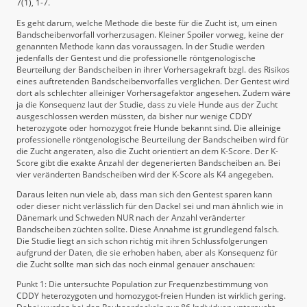
7(1), 1-7.
Es geht darum, welche Methode die beste für die Zucht ist, um einen
Bandscheibenvorfall vorherzusagen. Kleiner Spoiler vorweg, keine der
genannten Methode kann das voraussagen. In der Studie werden
jedenfalls der Gentest und die professionelle röntgenologische
Beurteilung der Bandscheiben in ihrer Vorhersagekraft bzgl. des Risikos
eines auftretenden Bandscheibenvorfalles verglichen. Der Gentest wird
dort als schlechter alleiniger Vorhersagefaktor angesehen. Zudem wäre
ja die Konsequenz laut der Studie, dass zu viele Hunde aus der Zucht
ausgeschlossen werden müssten, da bisher nur wenige CDDY
heterozygote oder homozygot freie Hunde bekannt sind. Die alleinige
professionelle röntgenologische Beurteilung der Bandscheiben wird für
die Zucht angeraten, also die Zucht orientiert an dem K-Score. Der K-
Score gibt die exakte Anzahl der degenerierten Bandscheiben an. Bei
vier veränderten Bandscheiben wird der K-Score als K4 angegeben.
Daraus leiten nun viele ab, dass man sich den Gentest sparen kann
oder dieser nicht verlässlich für den Dackel sei und man ähnlich wie in
Dänemark und Schweden NUR nach der Anzahl veränderter
Bandscheiben züchten sollte. Diese Annahme ist grundlegend falsch.
Die Studie liegt an sich schon richtig mit ihren Schlussfolgerungen
aufgrund der Daten, die sie erhoben haben, aber als Konsequenz für
die Zucht sollte man sich das noch einmal genauer anschauen:
Punkt 1: Die untersuchte Population zur Frequenzbestimmung von
CDDY heterozygoten und homozygot-freien Hunden ist wirklich gering.